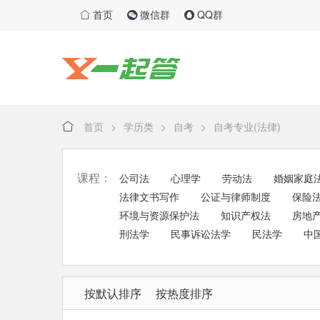
首页
微信群
QQ群
首页
>
学历类
>
自考
>
自考专业(法律)
课程：
公司法
心理学
劳动法
婚姻家庭
法律文书写作
公证与律师制度
保险
环境与资源保护法
知识产权法
房地
刑法学
民事诉讼法学
民法学
中
按默认排序
按热度排序