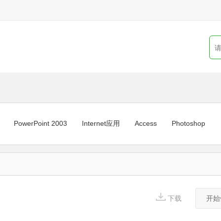
PowerPoint 2003
Internet应用
Access
Photoshop
1
下载
开始